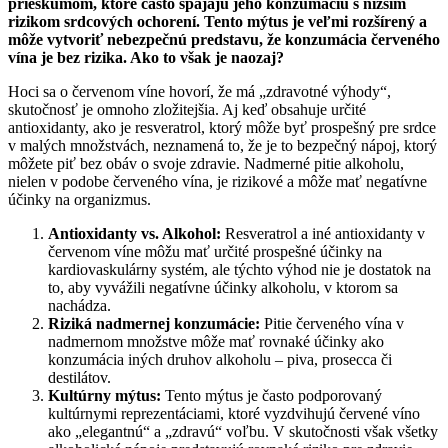
prieskumom, ktoré často spájajú jeho konzumáciu s nižším
rizikom srdcových ochorení. Tento mýtus je veľmi rozšírený a
môže vytvoriť nebezpečnú predstavu, že konzumácia červeného
vína je bez rizika. Ako to však je naozaj?
Hoci sa o červenom víne hovorí, že má „zdravotné výhody“,
skutočnosť je omnoho zložitejšia. Aj keď obsahuje určité
antioxidanty, ako je resveratrol, ktorý môže byť prospešný pre srdce
v malých množstvách, neznamená to, že je to bezpečný nápoj, ktorý
môžete piť bez obáv o svoje zdravie. Nadmerné pitie alkoholu,
nielen v podobe červeného vína, je rizikové a môže mať negatívne
účinky na organizmus.
Antioxidanty vs. Alkohol:
Resveratrol a iné antioxidanty v
červenom víne môžu mať určité prospešné účinky na
kardiovaskulárny systém, ale týchto výhod nie je dostatok na
to, aby vyvážili negatívne účinky alkoholu, v ktorom sa
nachádza.
Riziká nadmernej konzumácie:
Pitie červeného vína v
nadmernom množstve môže mať rovnaké účinky ako
konzumácia iných druhov alkoholu – piva, prosecca či
destilátov.
Kultúrny mýtus:
Tento mýtus je často podporovaný
kultúrnymi reprezentáciami, ktoré vyzdvihujú červené víno
ako „elegantnú“ a „zdravú“ voľbu. V skutočnosti však všetky