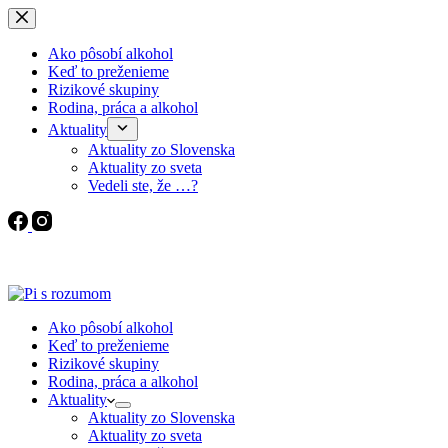
Skip
to
content
Ako pôsobí alkohol
Keď to preženieme
Rizikové skupiny
Rodina, práca a alkohol
Aktuality
Aktuality zo Slovenska
Aktuality zo sveta
Vedeli ste, že …?
Ako pôsobí alkohol
Keď to preženieme
Rizikové skupiny
Rodina, práca a alkohol
Aktuality
Aktuality zo Slovenska
Aktuality zo sveta