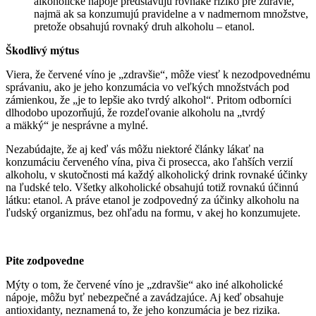
alkoholické nápoje predstavujú rovnaké riziko pre zdravie,
najmä ak sa konzumujú pravidelne a v nadmernom množstve,
pretože obsahujú rovnaký druh alkoholu – etanol.
Škodlivý mýtus
Viera, že červené víno je „zdravšie“, môže viesť k nezodpovednému
správaniu, ako je jeho konzumácia vo veľkých množstvách pod
zámienkou, že „je to lepšie ako tvrdý alkohol“. Pritom odborníci
dlhodobo upozorňujú, že rozdeľovanie alkoholu na „tvrdý
a mäkký“ je nesprávne a mylné.
Nezabúdajte, že aj keď vás môžu niektoré články lákať na
konzumáciu červeného vína, piva či prosecca, ako ľahších verzií
alkoholu, v skutočnosti má každý alkoholický drink rovnaké účinky
na ľudské telo. Všetky alkoholické obsahujú totiž rovnakú účinnú
látku: etanol. A práve etanol je zodpovedný za účinky alkoholu na
ľudský organizmus, bez ohľadu na formu, v akej ho konzumujete.
Pite zodpovedne
Mýty o tom, že červené víno je „zdravšie“ ako iné alkoholické
nápoje, môžu byť nebezpečné a zavádzajúce. Aj keď obsahuje
antioxidanty, neznamená to, že jeho konzumácia je bez rizika.